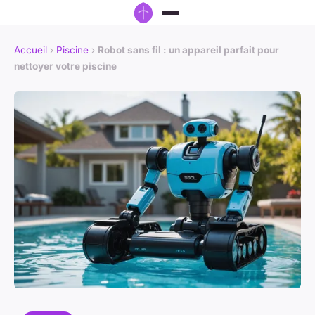
Accueil
›
Piscine
›
Robot sans fil : un appareil parfait pour
nettoyer votre piscine