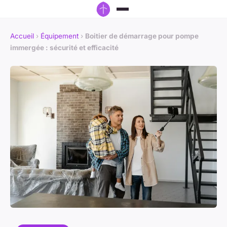
Accueil
›
Équipement
›
Boitier de démarrage pour pompe
immergée : sécurité et efficacité