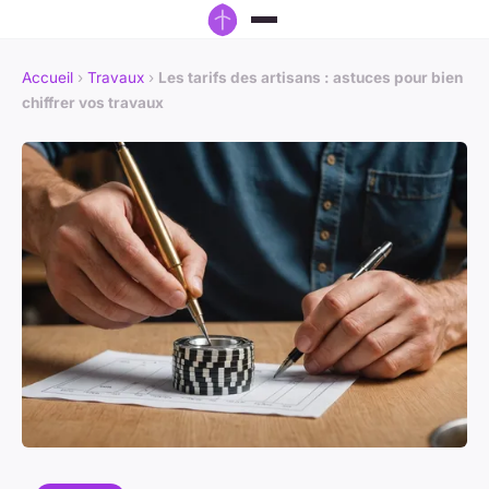
Accueil
›
Travaux
›
Les tarifs des artisans : astuces pour bien
chiffrer vos travaux