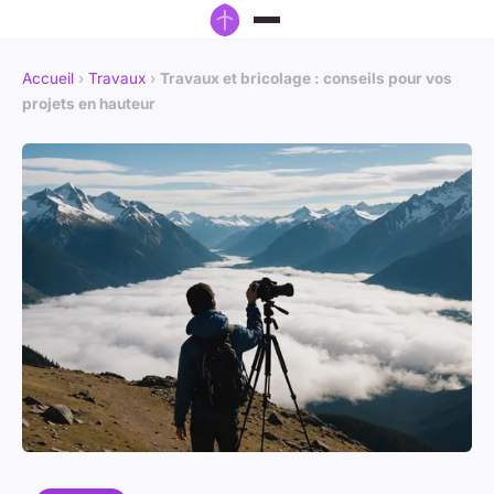
Accueil
›
Travaux
›
Travaux et bricolage : conseils pour vos
projets en hauteur