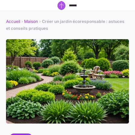
Accueil
›
Maison
›
Créer un jardin écoresponsable : astuces
et conseils pratiques