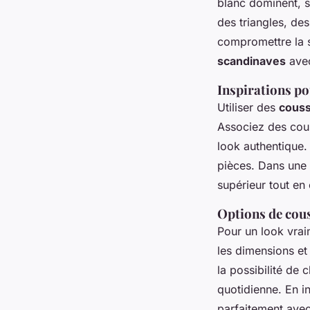
blanc dominent, s
des triangles, de
compromettre la s
scandinaves
avec
Inspirations po
Utiliser des
couss
Associez des cous
look authentique.
pièces. Dans une 
supérieur tout en
Options de cou
Pour un look vrai
les dimensions et
la possibilité de 
quotidienne. En i
parfaitement avec