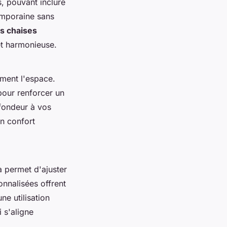
, pouvant inclure
emporaine sans
os chaises
t harmonieuse.
ement l'espace.
pour renforcer un
fondeur à vos
un confort
a permet d'ajuster
onnalisées offrent
ne utilisation
 s'aligne