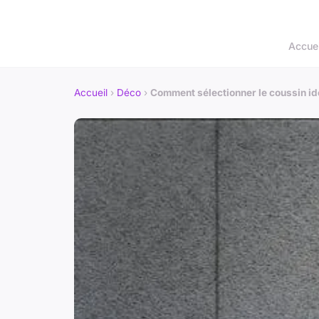
Accuei
Accueil
›
Déco
›
Comment sélectionner le coussin id