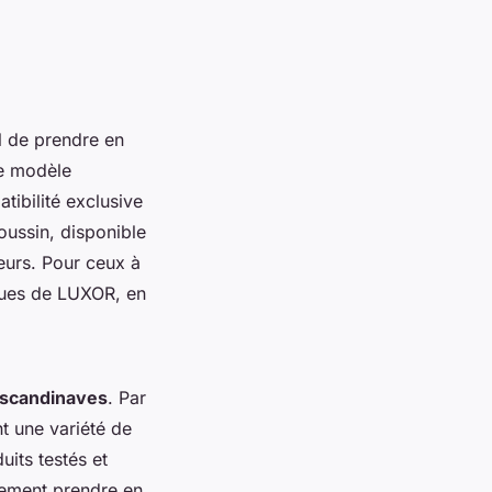
el de prendre en
e modèle
tibilité exclusive
oussin, disponible
ieurs. Pour ceux à
iques de LUXOR, en
 scandinaves
. Par
t une variété de
uits testés et
lement prendre en