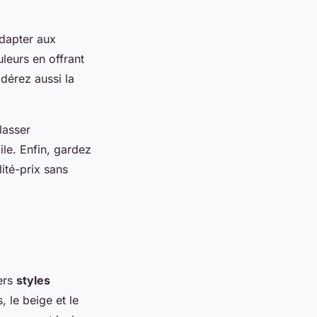
adapter aux
leurs en offrant
idérez aussi la
lasser
le. Enfin, gardez
ité-prix sans
vers
styles
, le beige et le