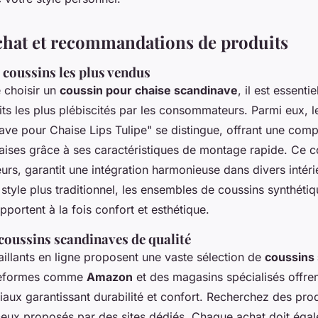
chat et recommandations de produits
coussins les plus vendus
e choisir un
coussin pour chaise scandinave
, il est essenti
ts les plus
plébiscités
par les consommateurs. Parmi eux, l
ve pour Chaise Lips Tulipe" se distingue, offrant une compa
aises grâce à ses caractéristiques de montage rapide. Ce c
eurs, garantit une intégration harmonieuse dans divers intér
 style plus traditionnel, les ensembles de coussins synthét
pportent à la fois confort et esthétique.
coussins scandinaves de qualité
llants en ligne proposent une vaste sélection de
coussins
ateformes comme
Amazon
et des magasins spécialisés offren
iaux garantissant durabilité et confort. Recherchez des prod
ceux proposés par des sites dédiés. Chaque achat doit éga