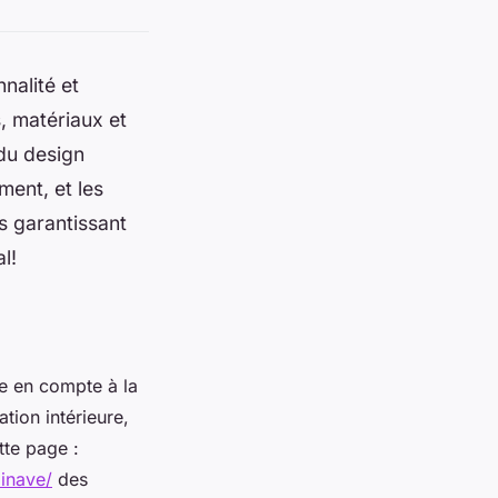
nalité et
, matériaux et
 du design
ent, et les
s garantissant
l!
re en compte à la
ation intérieure,
tte page :
dinave/
des