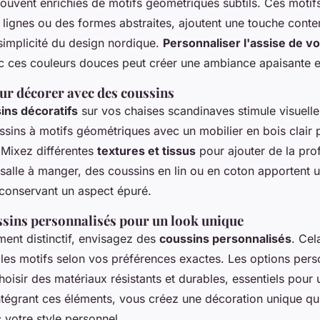
ouvent enrichies de motifs géométriques subtils. Ces motifs
s lignes ou des formes abstraites, ajoutent une touche cont
implicité du design nordique.
Personnaliser l'assise de v
 ces couleurs douces peut créer une ambiance apaisante e
ur décorer avec des coussins
ins décoratifs
sur vos chaises scandinaves stimule visuell
sins à motifs géométriques avec un mobilier en bois clair 
 Mixez différentes
textures et tissus
pour ajouter de la pro
salle à manger, des coussins en lin ou en coton apportent 
 conservant un aspect épuré.
ssins personnalisés pour un look unique
ment distinctif, envisagez des
coussins personnalisés
. Cel
 les motifs selon vos préférences exactes. Les options pers
choisir des matériaux résistants et durables, essentiels pour u
ntégrant ces éléments, vous créez une décoration unique qui
 votre style personnel.