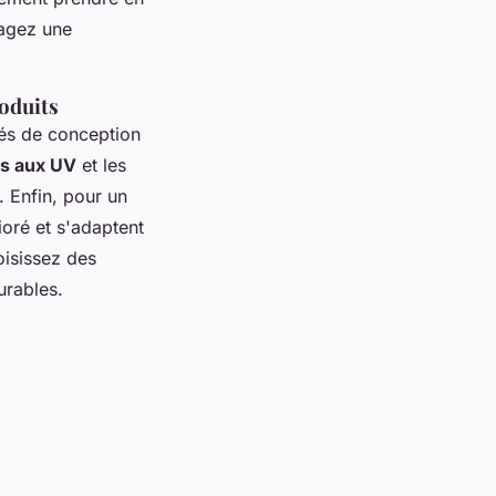
sagez une
roduits
tés de conception
ts aux UV
et les
 Enfin, pour un
ioré et s'adaptent
oisissez des
urables.