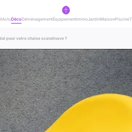
l
Actu
Déco
Déménagement
Équipement
Immo
Jardin
Maison
Piscine
T
éal pour votre chaise scandinave ?