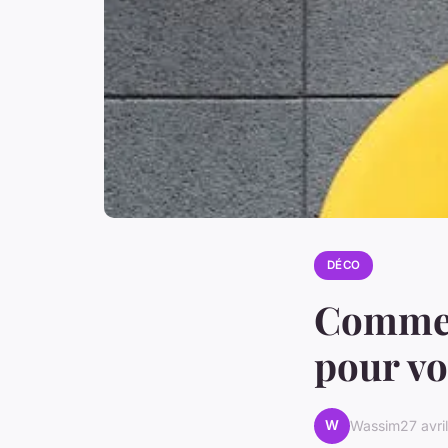
DÉCO
Comment
pour vo
W
Wassim
27 avri